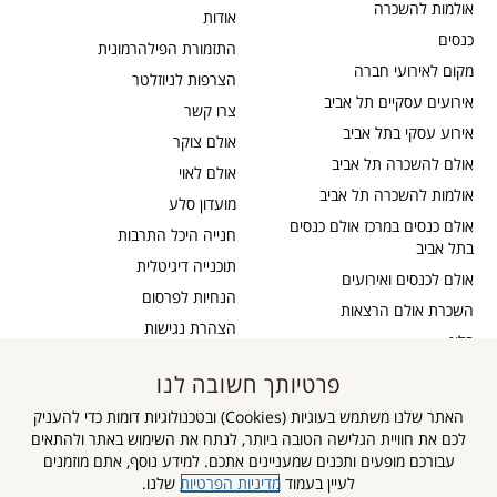
אולמות להשכרה
אודות
כנסים
התזמורת הפילהרמונית
מקום לאירועי חברה
הצרפות לניוזלטר
אירועים עסקיים תל אביב
צרו קשר
אירוע עסקי בתל אביב
אולם צוקר
אולם להשכרה תל אביב
אולם לאוי
אולמות להשכרה תל אביב
מועדון סלע
אולם כנסים במרכז אולם כנסים
חנייה היכל התרבות
בתל אביב
תוכנייה דיגיטלית
אולם לכנסים ואירועים
הנחיות לפרסום
השכרת אולם הרצאות
הצהרת נגישות
בלוג
כבדי שמיעה
תקנון דיוור
פרטיותך חשובה לנו
אישור נגישות
תקנון אתר
האתר שלנו משתמש בעוגיות (Cookies) ובטכנולוגיות דומות כדי להעניק
מדיניות פרטיות
לכם את חוויית הגלישה הטובה ביותר, לנתח את השימוש באתר ולהתאים
מפת אתר
עבורכם מופעים ותכנים שמעניינים אתכם. למידע נוסף, אתם מוזמנים
לעיין בעמוד
מדיניות הפרטיות
שלנו.