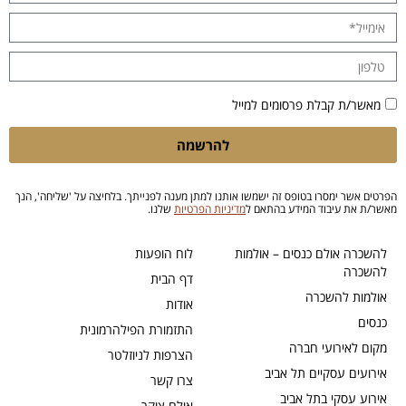
מאשר/ת קבלת פרסומים למייל
להרשמה
הפרטים אשר ימסרו בטופס זה ישמשו אותנו למתן מענה לפנייתך. בלחיצה על 'שליחה', הנך
מאשר/ת את עיבוד המידע בהתאם ל
מדיניות הפרטיות
שלנו.
להשכרה אולם כנסים – אולמות
לוח הופעות
להשכרה
דף הבית
אולמות להשכרה
אודות
כנסים
התזמורת הפילהרמונית
מקום לאירועי חברה
הצרפות לניוזלטר
אירועים עסקיים תל אביב
צרו קשר
אירוע עסקי בתל אביב
אולם צוקר