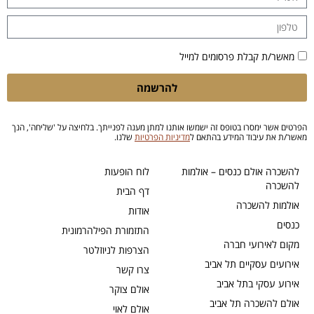
מאשר/ת קבלת פרסומים למייל
להרשמה
הפרטים אשר ימסרו בטופס זה ישמשו אותנו למתן מענה לפנייתך. בלחיצה על 'שליחה', הנך
מאשר/ת את עיבוד המידע בהתאם ל
מדיניות הפרטיות
שלנו.
להשכרה אולם כנסים – אולמות
לוח הופעות
להשכרה
דף הבית
אולמות להשכרה
אודות
כנסים
התזמורת הפילהרמונית
מקום לאירועי חברה
הצרפות לניוזלטר
אירועים עסקיים תל אביב
צרו קשר
אירוע עסקי בתל אביב
אולם צוקר
אולם להשכרה תל אביב
אולם לאוי