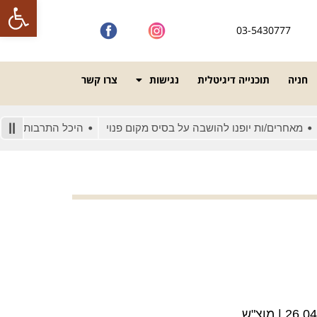
פתח סרגל
03-5430777
חניה
תוכנייה דיגיטלית
נגישות
צרו קשר
ים/ות יופנו להושבה על בסיס מקום פנוי
היכל התרבות מונגש לאנשי
26 | מוצ"ש