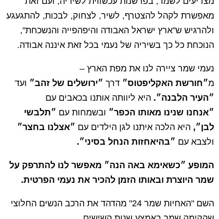
מצדיעים לשמר, בפרשנות עכשווית לשיריה, ועם זאת
מאפשרת לקהל להצטרף, לשיר, לצחוק, לבכות, להתגעגע
ולהרגיש ש"ארץ ישראל האבודה והיפהפייה והנשכחת",
הנוכחת כל כך בשיריה של נעמי בכל זאת איננה אבודה.
נעמי שמר ציירה לנו את מפת הארץ –
מ
״חורשת האקליפטוס״
דרך
״ירושלים של זהב״
ועד
״העיר הלבנה״.
היא ליוותה אותנו בכאבים עם
״אנחנו שנינו מאותו הכפר״
ובשמחות עם
״תלבשי
לבן״,
היא הלכה איתנו לגן הילדים עם
״אצלנו
בחצר״
ולצבא עם
״בהיאחזות הנחל בסיני״.
המופע ״כשאימא באה הנה״ מאפשר לנו להתרפק על
שמר היוצרת ובאותו הזמן להכיר את נעמי הפרטית.
השם "האחיות שמר 24" מהדהד את הרכב הנשים החלוצי
שהקימה שמר באמצע שנות השישים.