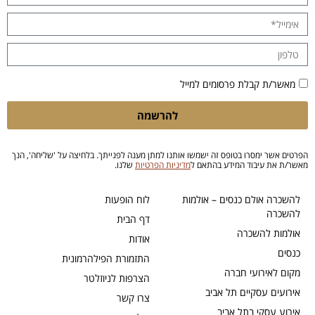
מאשר/ת קבלת פרסומים למייל
להרשמה
הפרטים אשר ימסרו בטופס זה ישמשו אותנו למתן מענה לפנייתך. בלחיצה על 'שליחה', הנך
מאשר/ת את עיבוד המידע בהתאם ל
מדיניות הפרטיות
שלנו.
להשכרה אולם כנסים – אולמות
לוח הופעות
להשכרה
דף הבית
אולמות להשכרה
אודות
כנסים
התזמורת הפילהרמונית
מקום לאירועי חברה
הצרפות לניוזלטר
אירועים עסקיים תל אביב
צרו קשר
אירוע עסקי בתל אביב