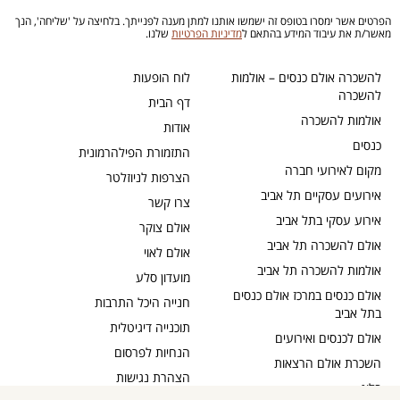
הפרטים אשר ימסרו בטופס זה ישמשו אותנו למתן מענה לפנייתך. בלחיצה על 'שליחה', הנך
מאשר/ת את עיבוד המידע בהתאם ל
מדיניות הפרטיות
שלנו.
להשכרה אולם כנסים – אולמות
לוח הופעות
להשכרה
דף הבית
אולמות להשכרה
אודות
כנסים
התזמורת הפילהרמונית
מקום לאירועי חברה
הצרפות לניוזלטר
אירועים עסקיים תל אביב
צרו קשר
אירוע עסקי בתל אביב
אולם צוקר
אולם להשכרה תל אביב
אולם לאוי
אולמות להשכרה תל אביב
מועדון סלע
אולם כנסים במרכז אולם כנסים
חנייה היכל התרבות
בתל אביב
תוכנייה דיגיטלית
אולם לכנסים ואירועים
הנחיות לפרסום
השכרת אולם הרצאות
הצהרת נגישות
בלוג