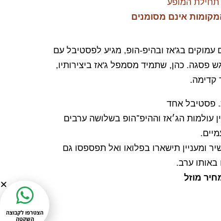
תחילת המופע
מקומות אינם מסומנים
 עמוקים בג'אז ובהיפ-הופ, מגיע לפסטיבל עם
גש פסגה. כהן, שתמיד מסמפל ג'אז ביצירותיו,
 קדימה.
. פסטיבל אחד
F מחבר בין עולמות הג׳אז וההיפ־הופ בשלושה ערבים
מיים.
יר ומעניין תישארו בפלואו ואל תפספסו גם
באותו ערב.
הצטרפו לקבוצה
השקטה