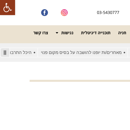
פתח סרגל
03-5430777
חניה
תוכנייה דיגיטלית
נגישות
צרו קשר
חרים/ות יופנו להושבה על בסיס מקום פנוי
היכל התרבות מונגש לאנ