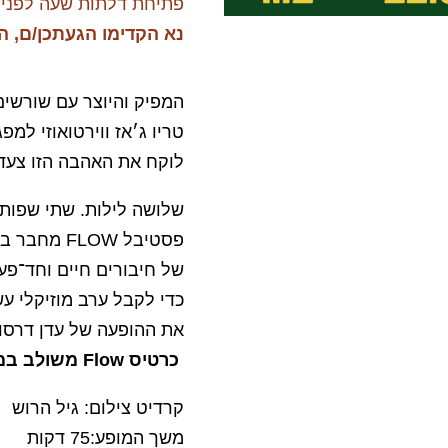
פתיחת דלתות שעה לפני 
נא הקדימו הגעתכן/ם, ה
המפיק והיוצר עם שורשים
טריו ג׳אז ווירטואוזי למפ
לוקח את האהבה הזו צעד
שלושה לילות. שתי שפות
פסטיבל LOW
של חיבורים חיים וחד־פע
כדי לקבל ערב מוזיקלי עש
את ההופעה של עדן דרסו 
כרטיס Flow משולב במחיר מוזל
קרדיט צילום: גיל הרוש
משך המופע:75 דקות