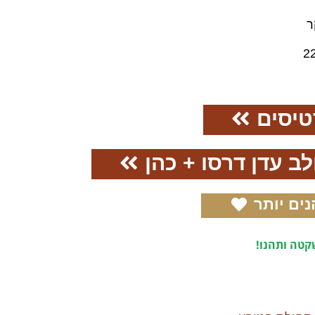
ר
2
טיסים
ב עדן דרסו + כהן
נים יותר
טה ותהנו!