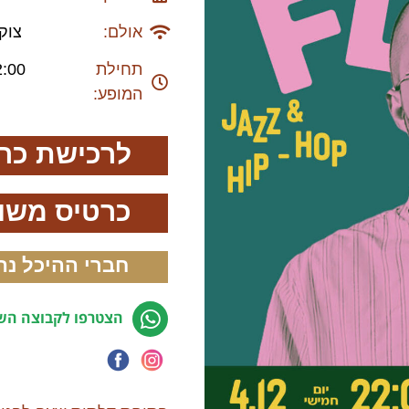
אולם:
צוק
תחילת
2:00
המופע:
לרכישת כר
כרטיס משול
חברי ההיכל נה
הצטרפו לקבוצה השק