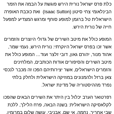
כלת פרס ישראל נורית הירש פוגשת על הבמה את הזמר
הבינלאומי צחי סיטון (Isaac Sutton) ואת כוכבת האופרה
הישראלית טל ברגמן למופע סוחף ומרגש המצדיע למפעל
חייה של נורית הירש.
המופע כולל את מיטב השירים של גדולי היוצרים והזמרים
אשר זכו בפרס ישראל היוקרתי: נורית הירש, נעמי שמר,
אהוד מנור, יהורם גאון, דובי זלצר ועוד… המופע כולל את
מיטב השירים והסיפורים אודות הכותבים, המלחינים
והזמרים הישראלים, אשר יצירותיהם הפכו זה מכבר לנכסי
צאן ברזל ולהמנונים במוזיקה הישראלית ולחלק בלתי
נפרד מההיסטוריה של מדינת ישראל.
רפרטואר הערב יכלול בין היתר את השירים הבאים שהפכו
לקלאסיקה הישראלית: בשנה הבאה, פרח הלילך, ללכת
שבי אחריך, נחמה, אי שם, אבניבי, עושה שלום במרומיו,