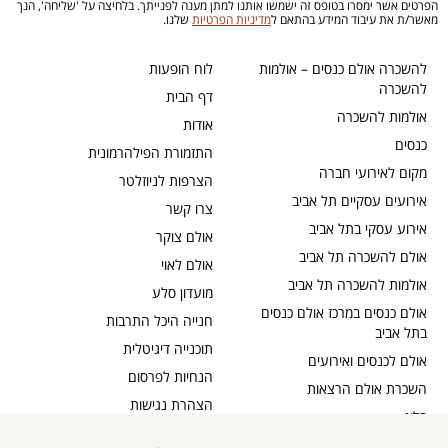
הפרטים אשר ימסרו בטופס זה ישמשו אותנו למתן מענה לפנייתך. בלחיצה על 'שליחה', הנך
מאשר/ת את עיבוד המידע בהתאם ל
מדיניות הפרטיות
שלנו.
להשכרה אולם כנסים – אולמות
לוח הופעות
להשכרה
דף הבית
אולמות להשכרה
אודות
כנסים
התזמורת הפילהרמונית
מקום לאירועי חברה
הצרפות לניוזלטר
אירועים עסקיים תל אביב
צרו קשר
אירוע עסקי בתל אביב
אולם צוקר
אולם להשכרה תל אביב
אולם לאוי
אולמות להשכרה תל אביב
מועדון סלע
אולם כנסים במרכז אולם כנסים
חנייה היכל התרבות
בתל אביב
תוכנייה דיגיטלית
אולם לכנסים ואירועים
הנחיות לפרסום
השכרת אולם הרצאות
הצהרת נגישות
בלוג
כבדי שמיעה
תקנון דיוור