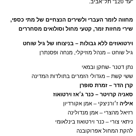
"עד 120" תל
אביב.
מחווה לזמר העברי ולשירים הנצחיים של מתי כספי,
שירי מחזות זמר, קטעי מחול וסולואים מסחררים
וירטואוזים ללא גבולות – בניצוחו של גיל שוחט
גיל שוחט – מנהל מוזיקלי, מנחה ופסנתרן
נתן דטנר -שחקן ובמאי
ששי קשת – מגדולי הזמרים בתולדות המדינה
קר
ן הדר – זמרת סופרן
סאניה קרויטר – כנר ג׳אז וירטואוז
איליה
ז׳ורניצקי – אמן אקורדיון
רזיאל מהצרי – אמן מנדולינה
ניתאי צורי – כנר וירטואוז בינלאומי
להקת המחול אפרוקובנה