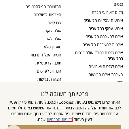
כנסים
התזמורת הפילהרמונית
מקום לאירועי חברה
הצרפות לניוזלטר
אירועים עסקיים תל אביב
צרו קשר
אירוע עסקי בתל אביב
אולם צוקר
אולם להשכרה תל אביב
אולם לאוי
אולמות להשכרה תל אביב
מועדון סלע
אולם כנסים במרכז אולם כנסים
חנייה היכל התרבות
בתל אביב
תוכנייה דיגיטלית
אולם לכנסים ואירועים
הנחיות לפרסום
השכרת אולם הרצאות
הצהרת נגישות
בלוג
כבדי שמיעה
תקנון דיוור
פרטיותך חשובה לנו
אישור נגישות
תקנון אתר
האתר שלנו משתמש בעוגיות (Cookies) ובטכנולוגיות דומות כדי להעניק
מדיניות פרטיות
לכם את חוויית הגלישה הטובה ביותר, לנתח את השימוש באתר ולהתאים
מפת אתר
עבורכם מופעים ותכנים שמעניינים אתכם. למידע נוסף, אתם מוזמנים
לעיין בעמוד
מדיניות הפרטיות
שלנו.