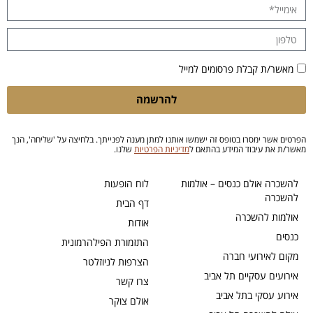
מאשר/ת קבלת פרסומים למייל
להרשמה
הפרטים אשר ימסרו בטופס זה ישמשו אותנו למתן מענה לפנייתך. בלחיצה על 'שליחה', הנך
מאשר/ת את עיבוד המידע בהתאם ל
מדיניות הפרטיות
שלנו.
להשכרה אולם כנסים – אולמות
לוח הופעות
להשכרה
דף הבית
אולמות להשכרה
אודות
כנסים
התזמורת הפילהרמונית
מקום לאירועי חברה
הצרפות לניוזלטר
אירועים עסקיים תל אביב
צרו קשר
אירוע עסקי בתל אביב
אולם צוקר