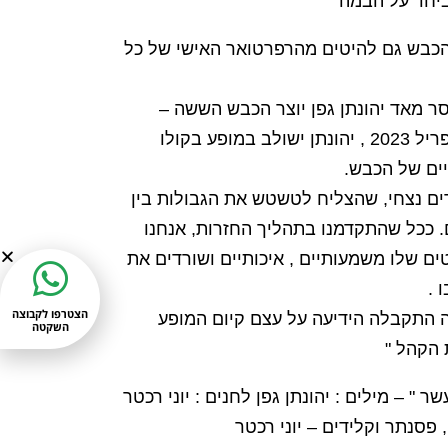
 ביחד על הבמה
הכבש גם להיטים מהרפרטואר האישי של כל
ר מאד יהונתן גפן יוצר הכבש הששה –
עשר שהלך לעולמו באפריל 2023 , יהונתן ישולב במופע בקולו
ים של הכבש.
דים נצחי, שהצליח לטשטש את הגבולות בין
. ככל שהתקדמנו בתהליך החזרות, אנחנו
ם שלו משמעותיים , איכותיים ושורדים את
 .
הצטרפו לקבוצה
 התקבלה הידיעה על עצם קיום המופע
השקטה
 הקהל "
" – מילים : יהונתן גפן לחנים : יוני רכטר
, פסנתר וקלידים – יוני רכטר