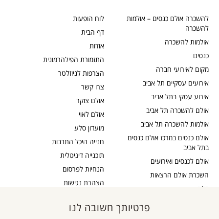
להשכרה אולם כנסים – אולמות
לוח הופעות
להשכרה
דף הבית
אולמות להשכרה
אודות
כנסים
התזמורת הפילהרמונית
מקום לאירועי חברה
הצרפות לניוזלטר
אירועים עסקיים תל אביב
צרו קשר
אירוע עסקי בתל אביב
אולם צוקר
אולם להשכרה תל אביב
אולם לאוי
אולמות להשכרה תל אביב
מועדון סלע
אולם כנסים במרכז אולם כנסים
חנייה היכל התרבות
בתל אביב
תוכנייה דיגיטלית
אולם לכנסים ואירועים
הנחיות לפרסום
השכרת אולם הרצאות
הצהרת נגישות
בלוג
כבדי שמיעה
תקנון דיוור
פרטיותך חשובה לנו
אישור נגישות
תקנון אתר