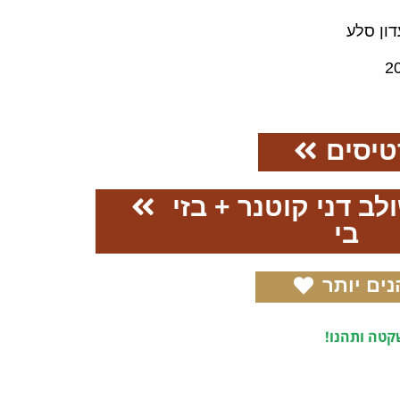
דון סלע
2
טיסים
ב דני קוטנר + בזי
בי
נים יותר
טה ותהנו!