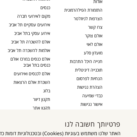
אודות
כנסים
התזמורת הפילהרמונית
מקום לאירועי חברה
הצרפות לניוזלטר
אירועים עסקיים תל אביב
צרו קשר
אירוע עסקי בתל אביב
אולם צוקר
אולם להשכרה תל אביב
אולם לאוי
אולמות להשכרה תל אביב
מועדון סלע
אולם כנסים במרכז אולם
חנייה היכל התרבות
כנסים בתל אביב
תוכנייה דיגיטלית
אולם לכנסים ואירועים
הנחיות לפרסום
השכרת אולם הרצאות
הצהרת נגישות
בלוג
כבדי שמיעה
תקנון דיוור
אישור נגישות
תקנון אתר
מדיניות פרטיות
מפת אתר
פרטיותך חשובה לנו
גלילה
האתר שלנו משתמש בעוגיות (es