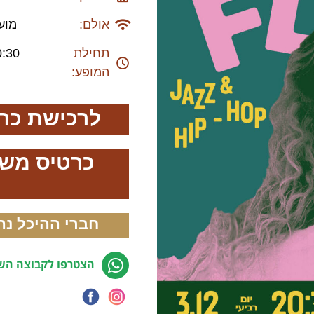
אולם:
מוע
תחילת
0:30
המופע:
לרכישת כר
כרטיס משול
חברי ההיכל נה
הצטרפו לקבוצה השק