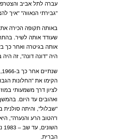
עברה לתל אביב והצטרפה
"גבירתי הנאווה" "איך לה
באותה תקופה הכירה את ש
שעודד אותה לשיר. בהתחל
אותה בגיטרה ואחר כך בע
היה "דונה דונה", זה היה ב 1964, לפני כמעט 60 שנ
שנ
הקימו את "החלונות הגבו
לציון דרך משמעותי במוז
ואהובים עד היום. בהמשך 
"שבלול", והיתה סולנית ב
ו"הטוב הרע והנערה", הי
השו
הברית.