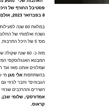
"האהבות שלי" מופע מחוו
פסטיבל החורף של היכל 
8 בפברואר 2023, אולם לואי היכל התרבות
נשכח ואלמותי של החלונ
מס' 5 של היכל התרבות, מופע מחווה חד פעמי לכבודה של ג'וזי כץ.
מזה כ- 60 שנה שק
המבטא האנגלוסקסי המזוה
שמלווים אותנו מאז ועד ה
בהשתתפות
אלי מגן
מי ש
הגבוהים" וחבר לג'וזי גם
השירים וההרכבים שג'וזי
אמדורסקי, שלומי שבן, א
קראוס.