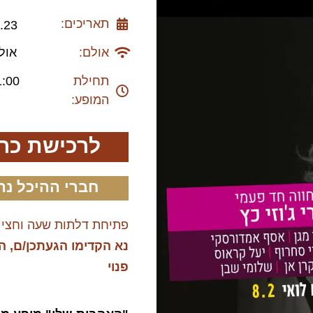
תאריכים:
2.23
אולם:
אול
תחילת
1:00
המופע:
לרכישת כר
חברי ההיכל נה
פתיחת דלתות שעה וחצי 
נא הקדימו הגעתכן/ם, ה
פנוי