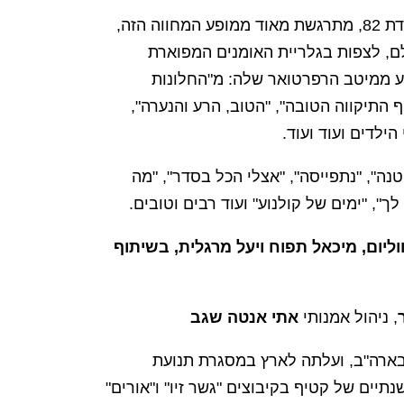
ג'וזי, שחוגגת השנה יומולדת 82, מתרגשת מאוד ממופע המחווה הזה,
לם, לצפות בגלריית האומנים המפוארת
 ממיטב הרפרטואר שלה: מ"החלונות
ף התיקווה הטובה", "הטוב, הרע והנערה",
ילדים ועוד ועוד.
נה", "נתפייסה", "אצלי הכל בסדר", "מה
לך", "ימים של קולנוע" ועוד רבים וטובים.
ווליום, מיכאל תפוח ויעל מרגלית, בשיתוף
, ניהול אמנותי
אתי אנטה שגב
שבארה"ב, ועלתה לארץ במסגרת תנועת
גיל 19. אחרי שנתיים של קטיף בקיבוצים "גשר זיו" ו"אורים"