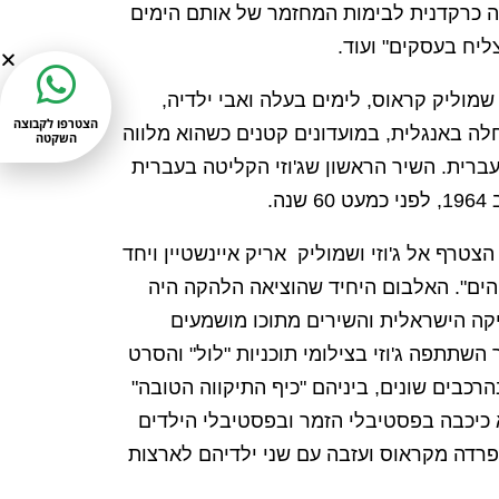
 כרקדנית לבימות המחזמר של אותם הימים
צליח בעסקים" ועוד.
מוליק קראוס, לימים בעלה ואבי ילדיה,
הצטרפו לקבוצה
ה באנגלית, במועדונים קטנים כשהוא מלווה
השקטה
ברית. השיר הראשון שג'וזי הקליטה בעברית
ה.
תיים אחר כך ב-1966, הצטרף אל ג'וזי ושמוליק אריק איינשטיין ויחד
הים". האלבום היחיד שהוציאה הלהקה היה
יקה הישראלית והשירים מתוכו מושמעים
השתתפה ג'וזי בצילומי תוכניות "לול" והסרט
הרכבים שונים, ביניהם "כיף התיקווה הטובה"
א כיכבה בפסטיבלי הזמר ובפסטיבלי הילדים
נים, עד שב – 1983 נפרדה מקראוס ועזבה עם שני ילדיהם לארצות