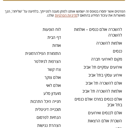
הפרטים אשר ימסרו בטופס זה ישמשו אותנו למתן מענה לפנייתך. בלחיצה על 'שליחה', הנך
מאשר/ת את עיבוד המידע בהתאם ל
מדיניות הפרטיות
שלנו.
להשכרה אולם כנסים – אולמות
לוח הופעות
להשכרה
דף הבית
אולמות להשכרה
אודות
כנסים
התזמורת הפילהרמונית
מקום לאירועי חברה
הצרפות לניוזלטר
אירועים עסקיים תל אביב
צרו קשר
אירוע עסקי בתל אביב
אולם צוקר
אולם להשכרה תל אביב
אולם לאוי
אולמות להשכרה תל אביב
מועדון סלע
אולם כנסים במרכז אולם כנסים
חנייה היכל התרבות
בתל אביב
תוכנייה דיגיטלית
אולם לכנסים ואירועים
הנחיות לפרסום
השכרת אולם הרצאות
הצהרת נגישות