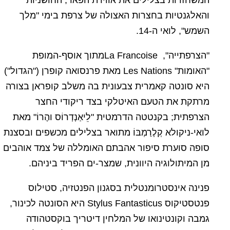
המשחזרות בצלילים את אווירת הפאר, החושניות
והאלגנטיות בחצרות האצולה של צרפת בימי "מלך
השמש", לואי ה-14.
"הצרפתייה", La Francoiseמתוך אוסף-המופת
"האומות" Les Nations מאת פרנסואה קופרן ("הגדול")
היא סונטה קאמרית צבעונית בה משלב קופראן בצורה
מרתקת את הטעם האיטלקי בצד ריקודי החצר
הצרפתית; בקנטטה הדרמטית "לֵיאַנְדְרוֹס והֶרוֹ" מאת
לואי-ניקולא קְלֶרַמְבּוֹ מתואר בצלילים מכשפים ובסצנת
סופה סוערת סיפור אהבתם האומללה של צמד אוהבים
מן המיתולוגיה היוונית, שמצר-ים הפריד ביניהם.
פנינה אינסטרומנטלית בסגנון הפנטזיה, סטילוס
פנטסטיקוס Stylus Fantasticus היא הסונטה לכינור,
גמבה וקונטינואו של המלחין דיטריך בוקסטהודה