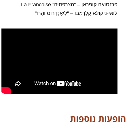
פרנסואה קופראן – "הצרפתיה" La Francoise
לואי-ניקולא קְלֶרַמְבּוֹ – "לֵיאַנְדְרוֹס והֶרוֹ"
הופעות נוספות