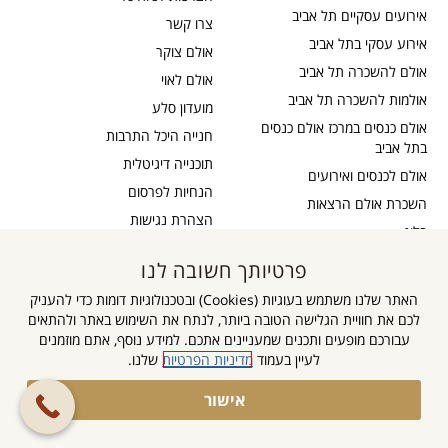
אירועים עסקיים תל אביב
צרו קשר
אירוע עסקי בתל אביב
אולם צוקר
אולם להשכרה תל אביב
אולם לאוי
אולמות להשכרה תל אביב
מועדון סלע
אולם כנסים במרכז אולם כנסים
חנייה היכל התרבות
בתל אביב
תוכנייה דיגיטלית
אולם לכנסים ואירועים
הנחיות לפרסום
השכרת אולם הרצאות
הצהרת נגישות
בלוג
כבדי שמיעה
תקנון דיוור
פרטיותך חשובה לנו
אישור נגישות
תקנון אתר
האתר שלנו משתמש בעוגיות (Cookies) ובטכנולוגיות דומות כדי להעניק
מדיניות פרטיות
לכם את חוויית הגלישה הטובה ביותר, לנתח את השימוש באתר ולהתאים
מפת אתר
עבורכם מופעים ותכנים שמעניינים אתכם. למידע נוסף, אתם מוזמנים
לעיין בעמוד
מדיניות הפרטיות
שלנו.
גלילה
אישור
הצטרפו לקבוצה
לראש
השקטה