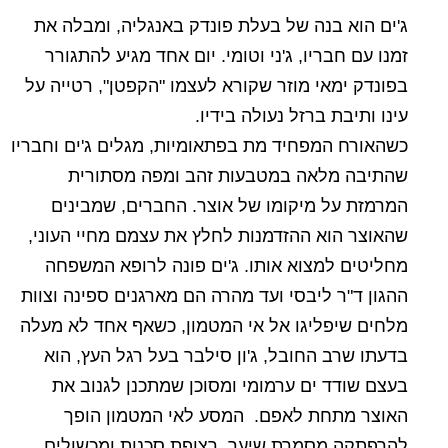
ג'ים הוא בנה של בעלת פונדק באנגליה, ומבלה את
זמנו עם חבריו, ג'ני וטומי. יום אחד מגיע להתגורר
בפונדק ימאי מוזר שקורא לעצמו "הקפטן", רטייה על
עינו ותיבת ברזל נעולה בידיו.
כשהאורח המפחיד מת בפתאומיות, מגלים ג'ים וחבריו
שהתיבה מלאה במטבעות זהב ומפה מסתורית
המרמזת על מיקומו של אוצר. החברים, שמבינים
שהאוצר הוא ההזדמנות לחלץ את עצמם מחיי העוני,
מחליטים למצוא אותו. ג'ים פונה לרופא המשפחה
ההגון ד"ר ליבסי ועד מהרה הם מארגנים ספינה וצוות
מלחים שיפליגו אל אי המטמון, כשאף אחד לא מעלה
בדעתו שרב החובל, ג'ון סילבר בעל רגל העץ, הוא
בעצם שודד ים ערמומי ומסוכן שמתכנן לגנוב את
האוצר מתחת לאפם. המסע לאי המטמון הופך
להרפתקה מסמרת שיער, רצופת סכנות ומכשולים,