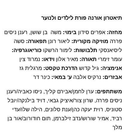
תיאטרון אורנה פורת לילדים ולנוער
מחזה:
אפרים סידון
בימוי:
משה בן שושן, רענן ניסים
פררה
מוזיקה מקורית:
ליאור רונן
תפאורה:
סשה
ליסיאנסקי
תלבושות:
לימור הרשקו
כוריאוגרפיה:
עומר זימרי
תאורה:
מאיר אלון
וידאו:
נמרוד צין
אנימציה:
גיל קדוש
הדרכת טקסט:
מרגלית גז
אבזרים:
נרקיס אלבה
ע' במאי:
כינר דר
משתתפים:
ערן לחמן/אבירם קליך, ניסו כאביה/רענן
ניסים פררה, שרון צור/איציק גבאי, דויד בילנקה/יובל
סטוניס, רוית יעקה כהן/ענת סלונים, הילה שלו/עדי
רביד, אמיר שורוש/נדב זילברמן, תום חודורוב/אור בן
מלך