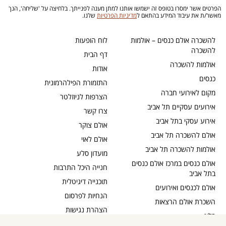
הפרטים אשר ימסרו בטופס זה ישמשו אותנו למתן מענה לפנייתך. בלחיצה על 'שליחה', הנך
מאשר/ת את עיבוד המידע בהתאם ל
מדיניות הפרטיות
שלנו.
להשכרה אולם כנסים – אולמות
לוח הופעות
להשכרה
דף הבית
אולמות להשכרה
אודות
כנסים
התזמורת הפילהרמונית
מקום לאירועי חברה
הצרפות לניוזלטר
אירועים עסקיים תל אביב
צרו קשר
אירוע עסקי בתל אביב
אולם צוקר
אולם להשכרה תל אביב
אולם לאוי
אולמות להשכרה תל אביב
מועדון סלע
אולם כנסים במרכז אולם כנסים
חנייה היכל התרבות
בתל אביב
תוכנייה דיגיטלית
אולם לכנסים ואירועים
הנחיות לפרסום
השכרת אולם הרצאות
הצהרת נגישות
בלוג
כבדי שמיעה