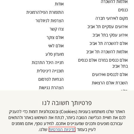
אולמות להשכרה
אודות
כנסים
התזמורת הפילהרמונית
מקום לאירועי חברה
הצרפות לניוזלטר
אירועים עסקיים תל אביב
צרו קשר
אירוע עסקי בתל אביב
אולם צוקר
אולם להשכרה תל אביב
אולם לאוי
אולמות להשכרה תל אביב
מועדון סלע
אולם כנסים במרכז אולם כנסים
חנייה היכל התרבות
בתל אביב
תוכנייה דיגיטלית
אולם לכנסים ואירועים
הנחיות לפרסום
השכרת אולם הרצאות
הצהרת נגישות
בלוג
כבדי שמיעה
תקנון דיוור
פרטיותך חשובה לנו
אישור נגישות
תקנון אתר
האתר שלנו משתמש בעוגיות (Cookies) ובטכנולוגיות דומות כדי להעניק
מדיניות פרטיות
לכם את חוויית הגלישה הטובה ביותר, לנתח את השימוש באתר ולהתאים
מפת אתר
עבורכם מופעים ותכנים שמעניינים אתכם. למידע נוסף, אתם מוזמנים
לעיין בעמוד
מדיניות הפרטיות
שלנו.