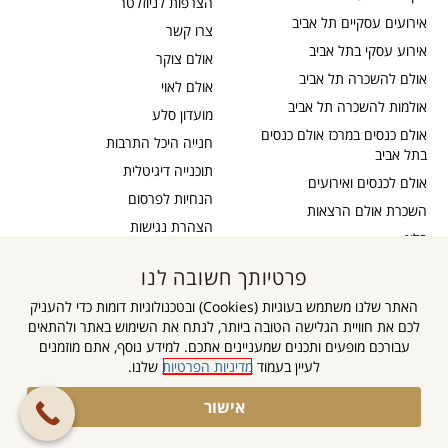
הצרפות לניוזלטר
אירועים עסקיים תל אביב
צרו קשר
אירוע עסקי בתל אביב
אולם צוקר
אולם להשכרה תל אביב
אולם לאוי
אולמות להשכרה תל אביב
מועדון סלע
אולם כנסים במרכז אולם כנסים
חנייה היכל התרבות
בתל אביב
תוכנייה דיגיטלית
אולם לכנסים ואירועים
הנחיות לפרסום
השכרת אולם הרצאות
הצהרת נגישות
בלוג
כבדי שמיעה
תקנון דיוור
פרטיותך חשובה לנו
אישור נגישות
תקנון אתר
האתר שלנו משתמש בעוגיות (Cookies) ובטכנולוגיות דומות כדי להעניק
מדיניות פרטיות
לכם את חוויית הגלישה הטובה ביותר, לנתח את השימוש באתר ולהתאים
מפת אתר
עבורכם מופעים ותכנים שמעניינים אתכם. למידע נוסף, אתם מוזמנים
לעיין בעמוד
מדיניות הפרטיות
שלנו.
גלילה
אישור
הצטרפו לקבוצה
לראש
השקטה