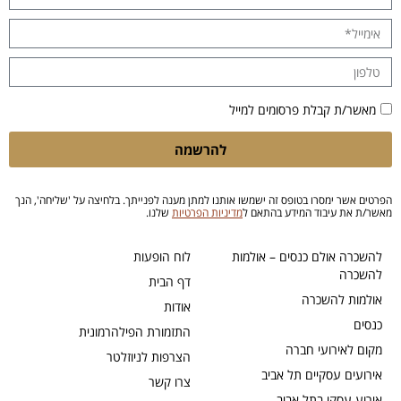
מאשר/ת קבלת פרסומים למייל
להרשמה
הפרטים אשר ימסרו בטופס זה ישמשו אותנו למתן מענה לפנייתך. בלחיצה על 'שליחה', הנך
מאשר/ת את עיבוד המידע בהתאם ל
מדיניות הפרטיות
שלנו.
להשכרה אולם כנסים – אולמות
לוח הופעות
להשכרה
דף הבית
אולמות להשכרה
אודות
כנסים
התזמורת הפילהרמונית
מקום לאירועי חברה
הצרפות לניוזלטר
אירועים עסקיים תל אביב
צרו קשר
אירוע עסקי בתל אביב