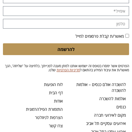
מאשר/ת קבלת פרסומים למייל
להרשמה
הפרטים אשר ימסרו בטופס זה ישמשו אותנו למתן מענה לפנייתך. בלחיצה על 'שליחה', הנך
מאשר/ת את עיבוד המידע בהתאם ל
מדיניות הפרטיות
שלנו.
להשכרה אולם כנסים – אולמות
לוח הופעות
להשכרה
דף הבית
אולמות להשכרה
אודות
כנסים
התזמורת הפילהרמונית
מקום לאירועי חברה
הצרפות לניוזלטר
אירועים עסקיים תל אביב
צרו קשר
אירוע עסקי בתל אביב