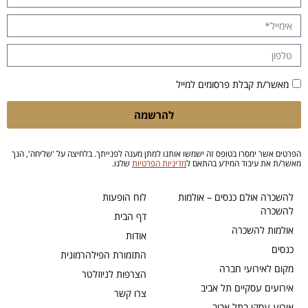
מאשר/ת קבלת פרסומים למייל
להרשמה
הפרטים אשר ימסרו בטופס זה ישמשו אותנו למתן מענה לפנייתך. בלחיצה על 'שליחה', הנך
מאשר/ת את עיבוד המידע בהתאם ל
מדיניות הפרטיות
שלנו.
להשכרה אולם כנסים – אולמות
לוח הופעות
להשכרה
דף הבית
אולמות להשכרה
אודות
כנסים
התזמורת הפילהרמונית
מקום לאירועי חברה
הצרפות לניוזלטר
אירועים עסקיים תל אביב
צרו קשר
אירוע עסקי בתל אביב