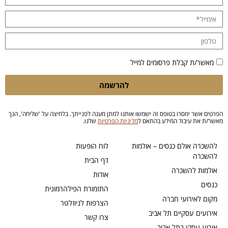
מאשר/ת קבלת פרסומים למייל
להרשמה
הפרטים אשר ימסרו בטופס זה ישמשו אותנו למתן מענה לפנייתך. בלחיצה על 'שליחה', הנך
מאשר/ת את עיבוד המידע בהתאם ל
מדיניות הפרטיות
שלנו.
להשכרה אולם כנסים – אולמות
לוח הופעות
להשכרה
דף הבית
אולמות להשכרה
אודות
כנסים
התזמורת הפילהרמונית
מקום לאירועי חברה
הצרפות לניוזלטר
אירועים עסקיים תל אביב
צרו קשר
אירוע עסקי בתל אביב