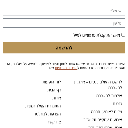
מאשר/ת קבלת פרסומים למייל
להרשמה
הפרטים אשר ימסרו בטופס זה ישמשו אותנו למתן מענה לפנייתך. בלחיצה על 'שליחה', הנך
מאשר/ת את עיבוד המידע בהתאם ל
מדיניות הפרטיות
שלנו.
להשכרה אולם כנסים – אולמות
לוח הופעות
להשכרה
דף הבית
אולמות להשכרה
אודות
כנסים
התזמורת הפילהרמונית
מקום לאירועי חברה
הצרפות לניוזלטר
אירועים עסקיים תל אביב
צרו קשר
אירוע עסקי בתל אביב