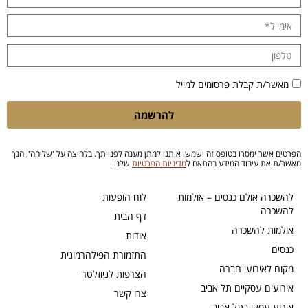
מאשר/ת קבלת פרסומים למייל
להרשמה
הפרטים אשר ימסרו בטופס זה ישמשו אותנו למתן מענה לפנייתך. בלחיצה על 'שליחה', הנך
מאשר/ת את עיבוד המידע בהתאם ל
מדיניות הפרטיות
שלנו.
להשכרה אולם כנסים – אולמות
לוח הופעות
להשכרה
דף הבית
אולמות להשכרה
אודות
כנסים
התזמורת הפילהרמונית
מקום לאירועי חברה
הצרפות לניוזלטר
אירועים עסקיים תל אביב
צרו קשר
אירוע עסקי בתל אביב