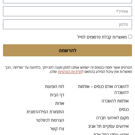
מאשר/ת קבלת פרסומים למייל
להרשמה
הפרטים אשר ימסרו בטופס זה ישמשו אותנו למתן מענה לפנייתך. בלחיצה על 'שליחה', הנך
מאשר/ת את עיבוד המידע בהתאם ל
מדיניות הפרטיות
שלנו.
להשכרה אולם כנסים – אולמות
לוח הופעות
להשכרה
דף הבית
אולמות להשכרה
אודות
כנסים
התזמורת הפילהרמונית
מקום לאירועי חברה
הצרפות לניוזלטר
אירועים עסקיים תל אביב
צרו קשר
אירוע עסקי בתל אביב