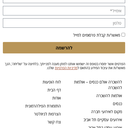
מאשר/ת קבלת פרסומים למייל
להרשמה
הפרטים אשר ימסרו בטופס זה ישמשו אותנו למתן מענה לפנייתך. בלחיצה על 'שליחה', הנך
מאשר/ת את עיבוד המידע בהתאם ל
מדיניות הפרטיות
שלנו.
להשכרה אולם כנסים – אולמות
לוח הופעות
להשכרה
דף הבית
אולמות להשכרה
אודות
כנסים
התזמורת הפילהרמונית
מקום לאירועי חברה
הצרפות לניוזלטר
אירועים עסקיים תל אביב
צרו קשר
אירוע עסקי בתל אביב