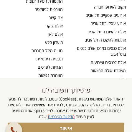
התזמורת הפילהרמונית
מקום לאירועי חברה
הצרפות לניוזלטר
אירועים עסקיים תל אביב
צרו קשר
אירוע עסקי בתל אביב
אולם צוקר
אולם להשכרה תל אביב
אולם לאוי
אולמות להשכרה תל אביב
מועדון סלע
אולם כנסים במרכז אולם כנסים
חנייה היכל התרבות
בתל אביב
תוכנייה דיגיטלית
אולם לכנסים ואירועים
הנחיות לפרסום
השכרת אולם הרצאות
הצהרת נגישות
בלוג
כבדי שמיעה
תקנון דיוור
פרטיותך חשובה לנו
אישור נגישות
תקנון אתר
האתר שלנו משתמש בעוגיות (Cookies) ובטכנולוגיות דומות כדי להעניק
מדיניות פרטיות
לכם את חוויית הגלישה הטובה ביותר, לנתח את השימוש באתר ולהתאים
מפת אתר
עבורכם מופעים ותכנים שמעניינים אתכם. למידע נוסף, אתם מוזמנים
לעיין בעמוד
מדיניות הפרטיות
שלנו.
גלילה
אישור