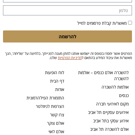
מאשר/ת קבלת פרסומים למייל
להרשמה
הפרטים אשר ימסרו בטופס זה ישמשו אותנו למתן מענה לפנייתך. בלחיצה על 'שליחה', הנך
מאשר/ת את עיבוד המידע בהתאם ל
מדיניות הפרטיות
שלנו.
להשכרה אולם כנסים – אולמות
לוח הופעות
להשכרה
דף הבית
אולמות להשכרה
אודות
כנסים
התזמורת הפילהרמונית
מקום לאירועי חברה
הצרפות לניוזלטר
אירועים עסקיים תל אביב
צרו קשר
אירוע עסקי בתל אביב
אולם צוקר
אולם להשכרה תל אביב
אולם לאוי