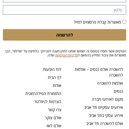
מאשר/ת קבלת פרסומים למייל
להרשמה
הפרטים אשר ימסרו בטופס זה ישמשו אותנו למתן מענה לפנייתך. בלחיצה על 'שליחה', הנך
מאשר/ת את עיבוד המידע בהתאם ל
מדיניות הפרטיות
שלנו.
להשכרה אולם כנסים – אולמות
לוח הופעות
להשכרה
דף הבית
אולמות להשכרה
אודות
כנסים
התזמורת הפילהרמונית
מקום לאירועי חברה
הצרפות לניוזלטר
אירועים עסקיים תל אביב
צרו קשר
אירוע עסקי בתל אביב
אולם צוקר
אולם להשכרה תל אביב
אולם לאוי