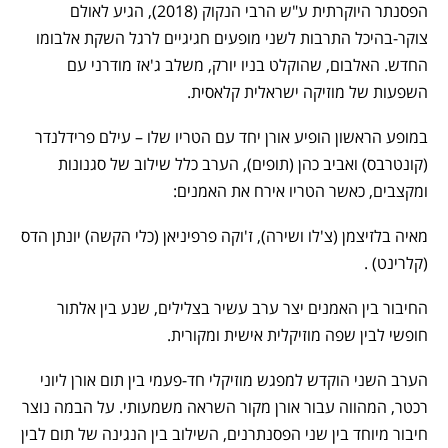
הפסנתר היוקרתית ע"ש הרבי הנקוק (2018), הגיע לאולם
צוקר-בהיכל התרבות לשני מופעים חגיגיים לרגל השקת אלבומו
החדש. האלבום, שהוקלט בניו יורק, משלב ג'אז מודרני עם
השפעות של מוזיקה ישראלית קלאסית.
במופע הראשון הופיע אורן יחד עם הטריו שלו – עילם פרידלנדר
(קונטרבס) ואביב כהן (תופים), הערב כלל שילוב של סגנונות
ומקצבים, כאשר הטריו אירח את האמנים:
מאיה בלזיצמן (צ'לו ושירה), ז'וקה פרפיניאן (כלי הקשה) יונתן הדס
(קלרינט) .
החיבור בין האמנים יצר ערב עשיר בצלילים, שנע בין אלתור
חופשי לבין שפה מוזיקלית אישית ומקורית.
הערב השני הוקדש למפגש מוזיקלי חד-פעמי בין תום אורן ליוני
רכטר, המהווה עבור אורן מקור השראה משמעותי. על הבמה נוצר
חיבור מיוחד בין שני הפסנתרנים, השילוב בין הנגינה של תום לבין