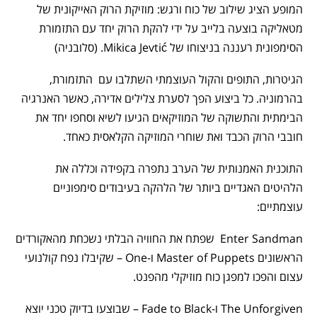
המופע הציג שילוב של כוח ורגש: מוזיקת הרוק האייקונית של
מטאליקה בוצעה בלייב על ידי להקת הרוק יחד עם התזמורת
הסימפונית רעננה בניצוחו של Mikica Jevtić. (סלובניה)
הגיטרות, התופים והקול העוצמתי השתלבו עם התזמורת,
בהרמוניה. כל ביצוע הפך לסערת צלילים אדירה, כאשר האנרגיה
הבימתית והתשוקה של המוזיקאים הגיעו לשיא וסחפו יחד את
חובבי הרוק הכבד ואת שוחרי המוזיקה הקלאסית כאחד.
התוכנית האמנותית של הערב נתפרה בקפידה וכללה את
הלהיטים האגדיים ביותר של הלהקה בעיבודים סימפוניים
עוצמתיים:
Enter Sandman שפתח את החוויה הבלתי נשכחת מהאקורדים
הראשונים Master of Puppets ו-One – שקיבלו נפח קולנועי
עצום והפכו למפגן כוח מוזיקלי מהפנט.
The Unforgiven ו-Fade to Black – שבוצעו בדיוק טכני יוצא