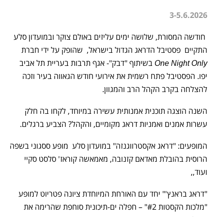
3-5.6.2026
חודשה המסורת, שלושה ימים עליזים באולם צוקר ובמועדון סלע
התקיים פסטיבל הדראג הגדול בישראל, שהופק על ידי חברת
בשיתוף "דבק"- אגף תרבות בעריית תל אביב
One Night Only
יפו. הפסטיבל פתח רשמית את אירועי חודש הגאווה בעיר וזכה
להצלחה בקרב הקהל הרב והמגוון.
השנה הוצגה תוכנית אמנותית עשירה במיוחד, לקחו בה חלק
עשרות אמנים ואמניות דראג מקומיים, והקהל? הצביע ברגלים.
המופעים: "דראג אקסטרווגנזה" במועדון סלע מופע ססגוני בשפה
הרוסית בהובלת מאדאם קזנובה, מאמאשה קוראז' סלסט סקיי
ועוד,,
"דראג בראנץ'" יחד עם האורחת המיוחדת ציונה פטריוט למופע
"מלכות הקסטות #2" – חפלה ים-תיכונית סוחפת שהרימה את