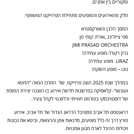
ומקוריים בין אמנים.
חלק מהאירועים והמופעים מתחילת הפרוייקט המשותף:
המסך הלבן והאורקסטרא
ספי ציזלינג ,אורח: קותי מן
JIMI PRASAD ORCHESTRA
גרזן רקורד-מופע עמידה!
LIRAZ מופע עמידה!
נונו – מופע השקה!
במהלך שנת 2025 הוצג פרוייקט של המרכז הגאה "החטא
ועונשו"- קלאסיקה בפרשנות חדשה אירוע בו הוצגה יצירת המופת
של דוסטויבסקי בפורמט חווייתי ורלוונטי לקהל צעיר.
דראגפסט תל אביב פסטיבל הדראג הגדול של תל אביב. אירוע
פורץ דרך זה כלל מופעים, סדנאות אמן והרצאות, וביטא את נכונות
ויכולות ההיכל לארח מגוון אמנויות.