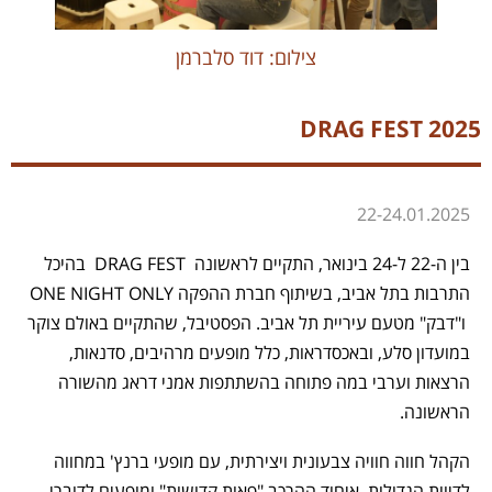
צילום: דוד סלברמן
DRAG FEST 2025
22-24.01.2025
בין ה-22 ל-24 בינואר, התקיים
לראשונה DRAG FEST בהיכל
התרבות בתל אביב, בשיתוף חברת ההפקה ONE NIGHT ONLY
ו"דבק" מטעם עיריית תל אביב. הפסטיבל, שהתקיים באולם צוקר
במועדון סלע, ובאכסדראות, כלל מופעים מרהיבים, סדנאות,
הרצאות וערבי במה פתוחה בהשתתפות אמני דראג מהשורה
הראשונה.
הקהל חווה חוויה צבעונית ויצירתית, עם מופעי ברנץ' במחווה
לדיוות הגדולות, איחוד ההרכב "פאות קדושות" ומופעים לדוברי