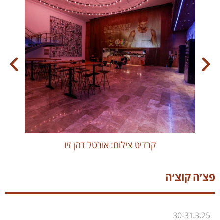
קרדיט צילום: אורטל דהן זיו
פצ׳ה קוצ׳ה
30-31.3.25