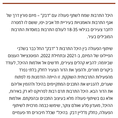
היכל התרבות שמח לשתף פעולה עם "דבק" – מיזם פורץ דרך של
אגף התרבות והאמנויות בעיריית תל אביב-יפו, ששם לו למטרה
לחבר צעירים בגילאי 18-35 לעולם התרבות במוסדות התרבות
המובילים בעיר.
שיתוף הפעולה בין היכל התרבות ל "דבק" החל כבר בשלבי
הפיילוט של המיזם, ב-2021 ובתחילת 2022. הפוטנציאל העצום
שביוזמה: להביא קהלים צעירים, חדשים אל אולמות ההיכל, לעודד
ביקורים חוזרים, ולהפוך את הדור הצעיר לחלק בלתי נפרד
מהפעילות התרבותית השוקקת. זו הייתה הזדמנות פז לפתוח
שערים, להנגיש את התכנים המתקיימים בהיכל ולהזמין אליהם
את הדור הבא. היכל התרבות תרם רבות לפרויקט לא רק באירוח,
אלא גם בשיתוף פעולה מלא בעיצוב התכנים ובהפקתם. אולמות
ההיכל, מועדון סלע ואולם צוקר, שימשו כבמה מרכזית לשיתוף
הפעולה, כחלק מ"ליין דבק בהיכל" שכלל חיבורים חד-פעמיים