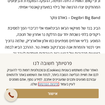
וג'וני קאש. האווירה היתה חמימה, ההפקה המוקפדת והביצועים
המהודקים יצרו הרגשה של בילוי במועדון קאנטרי אמיתי.
Degibri Big Band – באולם צוקר
הביג בנד של מוזיקאי הג’אז הבינלאומי אלי דג’יברי הפך למסיבת
ריקודים בלתי נשכחת יחד עם הדלקת נר אחרון של חנוכה,
המופע בליווי אורחים מפתיעים כמו אלון אולארצ'יק, שלמה גרוניך
ויוני רכטר והזמרות אנה טבצ'ניקוב ומאיה גור. ההרכב הביא לבמה
ביצועים מרהיבים של קטעי ג'אז בעיבודים מיוחדים לערב זה,
והקהל לא רק האזין – הוא גם רקד ונהנה מהבר שעמד לרשות
פרטיותך חשובה לנו
החוגגים ותרם לאווירת המסיבה .
האתר שלנו משתמש בעוגיות (Cookies) ובטכנולוגיות דומות כדי להעניק
לכם את חוויית הגלישה הטובה ביותר, לנתח את השימוש באתר ולהתאים
עבורכם מופעים ותכנים שמעניינים אתכם. למידע נוסף, אתם מוזמנים
לעיין בעמוד
מדיניות הפרטיות
שלנו.
אישור
צילום: יח"צ
הצטרפו לקבוצה
השקטה