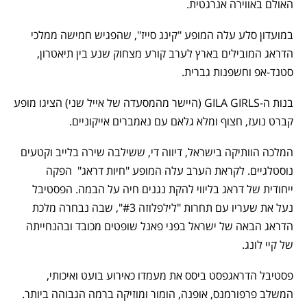
האולם באווירה אנרגטית.
במועדון סלע עלה המופע "קינג סייז", שהפגיש חמישה ממלכי
הדראג המובילים בארץ לערב קורע מצחוק שנע בין תיאטרון,
סטנד-אפ וחשפנות גברית.
בנות ה-GILA GIRLS (היישר מהמסעדה של אייל שני) הציגו מופע
קברט נועז, חצוף ומלא גלאם עם נאמברים אייקוניים.
המלכה הוותיקה בישראל, דיווה די, ששילבה שירה בלייב וקטעים
נוסטלגיים. לקראת הערב עלה המופע "חיות דראג" הפקה
ייחודית של דראג בליווי להקת נגנים חיה על הבמה. הפסטיבל
נעל את שעריו עם תחרות "לילפלוזה #3", שבה נבחרה מלכת
הדראג הבאה של ישראל בפני פאנל שופטים מכובד ובהנחייתה
של קיי לונג.
פסטיבל הדראגפסט ביסס את מעמדו כאירוע בועט ואיכותי,
המשלב פרפורמנס, אופנה, הומור ומוזיקה ברמה הגבוהה ביותר.