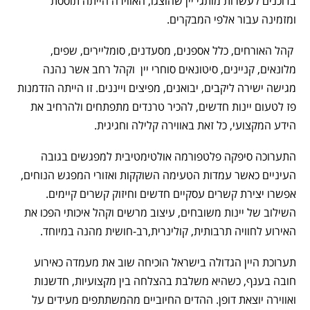
בדוכנים לעשרות מותגי יין שהוצגו, האווירה הייתה תוססת
ומזמינה עבור אלפי המבקרים.
קהל האורחים, כלל אספנים, מסעדנים, סומליירים, שפים,
מלונאים, קניינים, סיטונאים סוחרי יין וקהל רחב אשר נהנה
מגישה ישירה ליקבים, יבואנים, מפיצים וייננים. זו הייתה הזדמנות
פז לטעום יינות חדשים, להכיר טרנדים מתפתחים ולהרחיב את
הידע המקצועי, כל זאת באווירה קלילה וחגיגית.
התערוכה סיפקה פלטפורמה אולטימטיבית למפגשים בגובה
העיניים כאשר עמדות הטעימה השוקקות ואזורי המפגש הנוחים,
אפשרו יצירת קשרים עסקיים חדשים וחיזוק קשרים קיימים.
השילוב של יינות משובחים, עיצוב מרשים וקהל איכותי הפכו את
האירוע לחוויה תרבותית, קולינרית,רב-חושית מהנה במיוחד.
תערוכת היין הגדולה בישראל הוכיחה שוב את מעמדה כאירוע
חובה בענף, כשהיא משלבת בהצלחה בין מקצועיות, חדשנות
ואווירה יוצאת דופן. ההדים החיוביים מהמשתתפים מעידים על