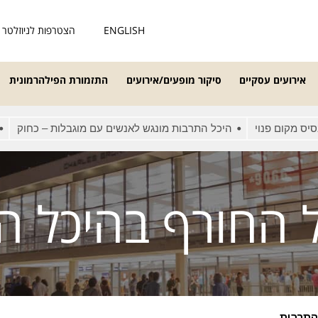
ENGLISH
הצטרפות לניוזלטר
אירועים עסקיים
סיקור מופעים/אירועים
התזמורת הפילהרמונית
וי
היכל התרבות מונגש לאנשים עם מוגבלות – כחוק
קופות ההי
 החורף בהיכל ה
התרבות