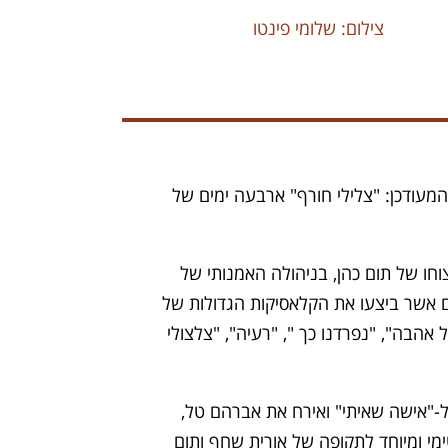
ילום: שלומי פינטו
צילום: שלומי פ
מעודכן: "צלילי חורף" ארבעה ימים של
וחו של תום כהן, בניהולה האמנותי של
ים אשר ביצעו את הקלאסיקות הגדולות של
ר אחד של אהבה", "נפרדנו כך ", "רעיה", "צלצולי
 מוזיקלי שאירח כ 14,000 איש שבאו ליהנות ממגוון המופעים: דויד ברוזה ציין 40 שנה ל-"אישה שאיתי" ואירח את אברהם טל,
מי ומיוחד לתקופה של אורית שחף ותום