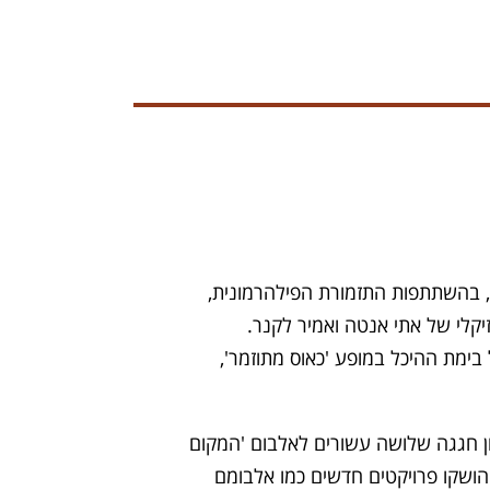
ת, בהשתתפות התזמורת הפילהרמונית,
וזיקלי של אתי אנטה ואמיר לקנר.
בימת ההיכל במופע 'כאוס מתוזמר',
רסון לרגל 25 שנה ללהיט 'רנה', נורית גלרון חגגה שלושה עשורים לאלבום 'המקום
 הושקו פרויקטים חדשים כמו אלבומם