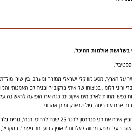
פסטיבל.
 על הארץ', מסע מוזיקלי ישראלי ממזרח ומערב, בין שירי מולד
ברי ורוני דלומי, בניצוחו של איתי ברקוביץ' ובניהולם האמנותי והמ
 נפש ומחוות לאלבומים איקוניים: נגה ארז הופיעה לראשונה על 
ד ארח את ריטה, פול טראנק ומורן אהרוני.
הגענו לשיאים של התרגשות כשאריאל הורוביץ אירח את דני סנד
ראוזר העלו מופע מחווה לאלבום 'באופן קבוע וחד פעמי'. במקביל,