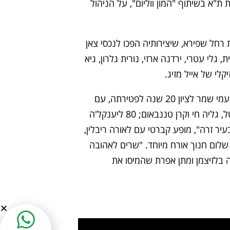
 ת"א בשיתוף "המון ווליום", על הניהול
חל שפירא, שיצירותיה הפכו לנכסי צאן
גלי עטרי, ירדנה ארזי, נורית גלרון, גיא
קלי של אייל מזיג.
באולם צוקר ובמועדון סלע התקיימו במהלך הפסטיבל מופעים מיוחדים נוספים: "כשאמא באה הנה", משירי נעמי שמר לציון 20 שנה לפטירתה, עם
אריאל הורוביץ, וההרכב "האחיות שמר 24" אורחת מיוחדת לאה שבת,"ציפור משונה", בהשתתפות קרני פוסטל, גליה חי וקרן טננבאום; 80 ליענקל'ה
עיר זרה", מופע קברטי עם לאורה ריבלין,
רן פלס בערב ולנטיין חגיגי, שלום חנוך אורח מיוחד. "שרים לאהובה
יה בלזיצמן ומתן אפרת שהמיסו את