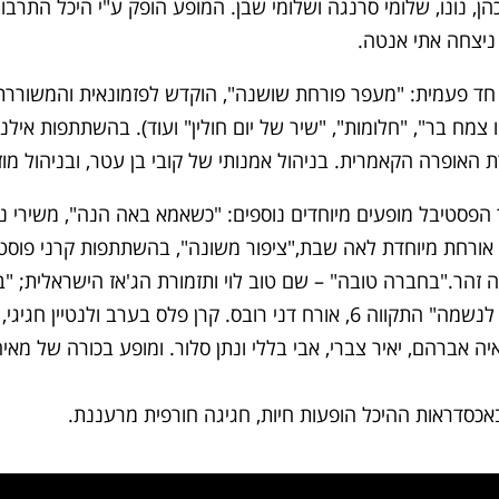
הן, נונו, שלומי סרנגה ושלומי שבן. המופע הופק ע"י היכל התרבות
 ניצחה אתי אנטה.
חד פעמית: "מעפר פורחת שושנה", הוקדש לפזמונאית והמשוררת ר
ח בר", "חלומות", "שיר של יום חולין" ועוד). בהשתתפות אילנית, 
רת האופרה הקאמרית. בניהול אמנותי של קובי בן עטר, ובניהול מוזי
ה זהר."בחברה טובה" – שם טוב לוי ותזמורת הג'אז הישראלית; "ב
אורחת מיוחדת רבקה מיכאלי. "משהו נעים לנשמה" התקווה 6, אורח דני רובס. ק
יה אברהם, יאיר צברי, אבי בללי ונתן סלור. ומופע בכורה של מא
באכסדראות ההיכל הופעות חיות, חגיגה חורפית מרעננת.