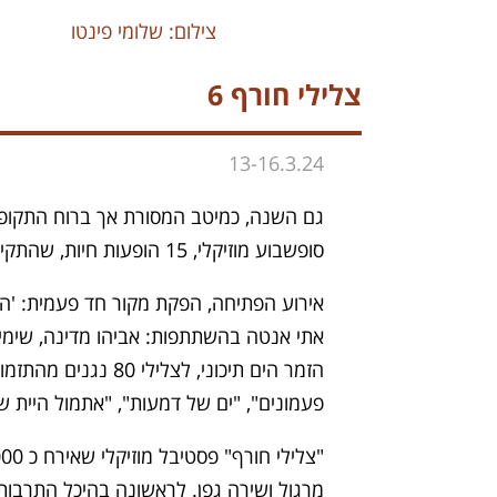
צילום: שלומי פינטו
צלילי חורף 6
13-16.3.24
גם השנה, כמיטב המסורת אך ברוח התקופה,
סופשבוע מוזיקלי, 15 הופעות חיות, שהתקיימו בשלושת אולמות ההיכל: אולם לאוי, צוקר ומועדון סלע.
אירוע הפתיחה, הפקת מקור חד פעמית: 'הפר
אתי אנטה בהשתתפות: אביהו מדינה, שימי ת
הזמר הים תיכוני, 
פעמונים", "ים של דמעות", "אתמול היית שונ
מרגול ושירה גפן. לראשונה בהיכל התרבות