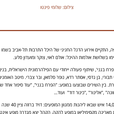
צילום: שלומי פינטו
צ
 התקיים אירוע הדגל החגיגי של היכל התרבות תל-אביב בשמו ה
ח בגני', שיתוף פעולה ייחודי עם הפילהרמונית הישראלית, בניצ
בורי, בן גדסי, אסתר רדא, נופר סלמאן, ובר צברי. מיטב האומנ
לצלילי 80 נגנים מהתזמורת. בין השירים שבוצעו במופע: "הפרח בגני", "עוד סיפו
ה" ,"אלינור" ,"כינור דוד" ועוד…
"צלילי חורף" פסטיבל
 מארינה מקסימיליאן במופע להקה, הקהל יצא מגדרו! מופע אינטי