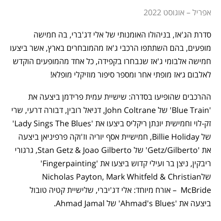
אפריל – אוגוסט 2022
סדרת הג'אז, בניהולו האומנותי של אלי דג'ברי, בה חמישה
מופעים, בהם השתתפו הרכבי ג'אז מהמובחרים בארץ, אשר ביצעו
חמישה אלבומי ג'אז שנבחרו בקפידה, כל אחד מהמופעים הוקדש
לאלבום ג׳אז מופתי אחר ומספר סיפור מוזיקלי מופלא!
ההרכבים שהופיעו בסדרה: שישיית עמית פרידמן ביצעה את
'Blue Train' של John Coltrane, דניאל רובין, דבורה דרעי, שרי
זק-לוי וחמישית יונתן ריקליס ביצעו את 'Lady Sings The Blues'
של Billie Holiday, חמישיית אסף יוריה וז'וקה פרפיניאן ביצעה
את 'Getz/Gilberto' של Stan Getz & Joao Gilberto, גרגורי
ריבקין, ניצן בר ועילי קדוש ביצעו את 'Fingerpainting'
שלNicholas Payton, Mark Whitfeld & Christian
McBride – אורח מיוחד: אלי דג'יברי, שלישיית קטיה טובול
ביצעה את 'Ahmad's Blues' של Ahmad Jamal.