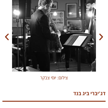
צילום: יוסי צבקר
דג'יברי ביג בנד