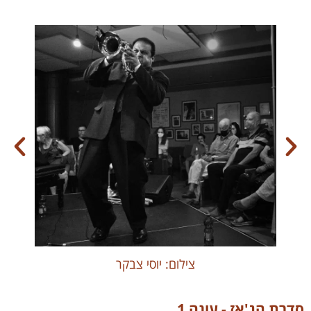
צילום: יוסי צבקר
סדרת הג'אז - עונה 1