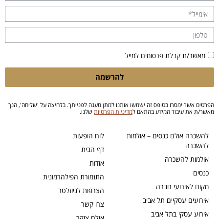
מאשר/ת קבלת פרסומים למייל
להרשמה
הפרטים אשר ימסרו בטופס זה ישמשו אותנו למתן מענה לפנייתך. בלחיצה על 'שליחה', הנך
מאשר/ת את עיבוד המידע בהתאם ל
מדיניות הפרטיות
שלנו.
להשכרה אולם כנסים – אולמות
לוח הופעות
להשכרה
דף הבית
אולמות להשכרה
אודות
כנסים
התזמורת הפילהרמונית
מקום לאירועי חברה
הצרפות לניוזלטר
אירועים עסקיים תל אביב
צרו קשר
אירוע עסקי בתל אביב
אולם צוקר