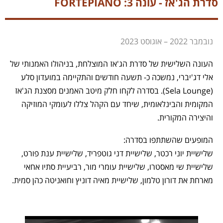
סדרת הג'אז - עונה 3: FORTEPIANO
נובמבר 2022 – אוגוסט 2023
העונה השלישית של סדרת הג'אז המוצלחת, בניהולו האמנותי של
אלי דג'יברי, נמשכה כ- תשעה חודשים והתקיימה במועדון סלע
(Sela Lounge). בסדרה לקחו חלק מיטב האמנים מסצנת הג'אז
המקומית והבינלאומית, שיחד עם הקהל צללו לעומקי המוזיקה
והיצירה המקורית.
המופעים שהשתתפו בסדרה:
שלישיית יוני רכטר, שלישיית דני גוטפריד, שלישיית ענת פורט,
שלישיית שי מאסטרו, שלישיית עומרי מור, רביעיית סתיו אחאי
מארחת את דורון טלמון, שלישיית מאיה דוניץ וחואניטה כהן סמית.