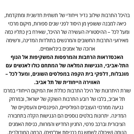
בהיכל התרבות שילוב נדיר וייחודי של תשתית חדשנית ומתקדמת,
כיאה למבנה ששופץ מן היסוד לפני שנים ספורות, מיקום מרכזי
ומעל לכל – ההיסטוריה העשירה של ההיכל, שאירח בין כתליו כמה
מאירועי התרבות החשובים והמרגשים בתולדות המדינה, ורשימה
ארוכה של אמנים בינלאומיים.
האכסדראות הרחבות והמרפסות המשקיפות אל הנוף
התל-אביבי, הנגישות המלאה של המתחם כולו לאנשים עם
מוגבלות, דלפקי בית הקפה במפלסים השונים, ומעל לכל –
האווירה הייחודית של תל אביב.
שורת היתרונות של היכל התרבות כוללת את המיקום הייחודי במרכז
תל אביב, בלבו של רובע התרבות השוקק של ישראל, ובמרחק
נגיעה ממרכזי העצבים הפוליטיים, הפיננסיים והעסקיים של
המדינה. יתרונות בולטים נוספים הם הנגישות הקלה בתחבורה
הציבורית וברכב פרטי, החניון החדיש והמרווח, כניסת האמנים
הנוחה (שיכולה לשמש גם ככניסת אח"מים), הבמה המודולרית,