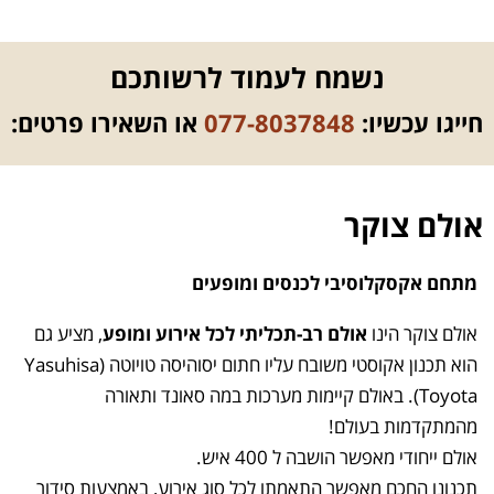
נשמח לעמוד לרשותכם
חייגו עכשיו:
077-8037848
או השאירו פרטים:
אולם צוקר
מתחם אקסקלוסיבי לכנסים ומופעים
אולם צוקר
הינו
אולם רב-תכליתי לכל אירוע ומופע
, מציע גם
הוא תכנון אקוסטי משובח עליו חתום יסוהיסה טויוטה (Yasuhisa
Toyota).
באולם קיימות מערכות במה סאונד ותאורה
מהמתקדמות בעולם!
אולם ייחודי מאפשר הושבה ל 400 איש.
תכנונו החכם מאפשר התאמתו לכל סוג אירוע, באמצעות סידור