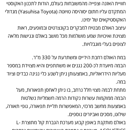
חוויית האזנה וצפייה מהמשובחות בעולם, הודות לתכנון האקוסטי
המתקדם עליו חתום יסוהיסה טויוטה (Yasuhisa Toyota) מגדולי
האקוסטיקאים של ימינו.
עיצוב האולם מבטיח למבקרים בקונצרטים ובמופעים, ראות
מצוינת ואיכויות שמע מושלמות מכל מושב באולם ונגישות מלאה
לצופים בעלי מוגבלויות.
במת האולם רחבת הידיים ומשתרעת על 330 מ"ר.
הבמה מיועדת לכ-200 נגנים או משתתפים והיא מצוידת במספר
מעליות הידראוליות, באמצעותן ניתן לשנע כלי נגינה כבדים וציוד
במה.
מתחת לבמה מצוי חלל נרחב, בו ניתן לאחסן תפאורות, מעל
הבמה ממוקמות עשרות נקודות הרמה חשמליות נשלטות
באמצעות מחשב מרכזי, המאפשרות תליית תפאורה, גופי תאורה,
שילוט, מסכים ואביזרים נוספים.
באולם מותקנת באופן קבוע מערכת הגברת קול מתוצרת L-