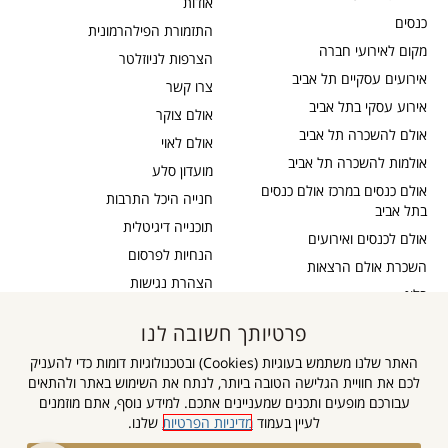
אודות
כנסים
התזמורת הפילהרמונית
מקום לאירועי חברה
הצרפות לניוזלטר
אירועים עסקיים תל אביב
צרו קשר
אירוע עסקי בתל אביב
אולם צוקר
אולם להשכרה תל אביב
אולם לאוי
אולמות להשכרה תל אביב
מועדון סלע
אולם כנסים במרכז אולם כנסים
חנייה היכל התרבות
בתל אביב
תוכנייה דיגיטלית
אולם לכנסים ואירועים
הנחיות לפרסום
השכרת אולם הרצאות
הצהרת נגישות
בלוג
כבדי שמיעה
תקנון דיוור
פרטיותך חשובה לנו
אישור נגישות
תקנון אתר
האתר שלנו משתמש בעוגיות (Cookies) ובטכנולוגיות דומות כדי להעניק
מדיניות פרטיות
לכם את חוויית הגלישה הטובה ביותר, לנתח את השימוש באתר ולהתאים
מפת אתר
עבורכם מופעים ותכנים שמעניינים אתכם. למידע נוסף, אתם מוזמנים
לעיין בעמוד
מדיניות הפרטיות
שלנו.