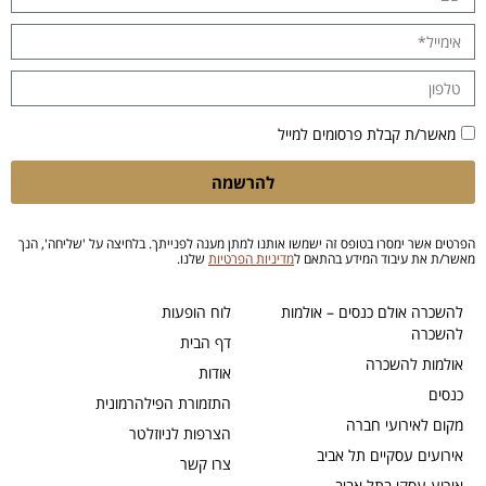
מאשר/ת קבלת פרסומים למייל
להרשמה
הפרטים אשר ימסרו בטופס זה ישמשו אותנו למתן מענה לפנייתך. בלחיצה על 'שליחה', הנך
מאשר/ת את עיבוד המידע בהתאם ל
מדיניות הפרטיות
שלנו.
להשכרה אולם כנסים – אולמות
לוח הופעות
להשכרה
דף הבית
אולמות להשכרה
אודות
כנסים
התזמורת הפילהרמונית
מקום לאירועי חברה
הצרפות לניוזלטר
אירועים עסקיים תל אביב
צרו קשר
אירוע עסקי בתל אביב