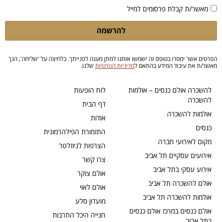
מאשר/ת קבלת פרסומים למייל
להרשמה
הפרטים אשר ימסרו בטופס זה ישמשו אותנו למתן מענה לפנייתך. בלחיצה על 'שליחה', הנך
מאשר/ת את עיבוד המידע בהתאם ל
מדיניות הפרטיות
שלנו.
להשכרה אולם כנסים – אולמות
לוח הופעות
להשכרה
דף הבית
אולמות להשכרה
אודות
כנסים
התזמורת הפילהרמונית
מקום לאירועי חברה
הצרפות לניוזלטר
אירועים עסקיים תל אביב
צרו קשר
אירוע עסקי בתל אביב
אולם צוקר
אולם להשכרה תל אביב
אולם לאוי
אולמות להשכרה תל אביב
מועדון סלע
אולם כנסים במרכז אולם כנסים
חנייה היכל התרבות
בתל אביב