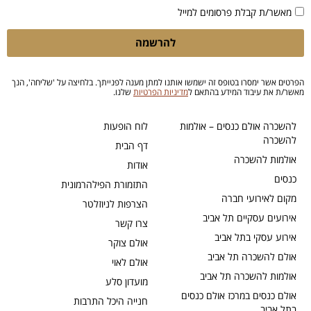
מאשר/ת קבלת פרסומים למייל
להרשמה
הפרטים אשר ימסרו בטופס זה ישמשו אותנו למתן מענה לפנייתך. בלחיצה על 'שליחה', הנך
מאשר/ת את עיבוד המידע בהתאם ל
מדיניות הפרטיות
שלנו.
להשכרה אולם כנסים – אולמות
לוח הופעות
להשכרה
דף הבית
אולמות להשכרה
אודות
כנסים
התזמורת הפילהרמונית
מקום לאירועי חברה
הצרפות לניוזלטר
אירועים עסקיים תל אביב
צרו קשר
אירוע עסקי בתל אביב
אולם צוקר
אולם להשכרה תל אביב
אולם לאוי
אולמות להשכרה תל אביב
מועדון סלע
אולם כנסים במרכז אולם כנסים
חנייה היכל התרבות
בתל אביב