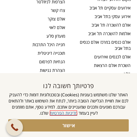
הצרפות לניוזלטר
אירועים עסקיים תל אביב
צרו קשר
אירוע עסקי בתל אביב
אולם צוקר
אולם להשכרה תל אביב
אולם לאוי
אולמות להשכרה תל אביב
מועדון סלע
אולם כנסים במרכז אולם כנסים
חנייה היכל התרבות
בתל אביב
תוכנייה דיגיטלית
אולם לכנסים ואירועים
הנחיות לפרסום
השכרת אולם הרצאות
הצהרת נגישות
בלוג
כבדי שמיעה
תקנון דיוור
פרטיותך חשובה לנו
אישור נגישות
תקנון אתר
האתר שלנו משתמש בעוגיות (Cookies) ובטכנולוגיות דומות כדי להעניק
מדיניות פרטיות
לכם את חוויית הגלישה הטובה ביותר, לנתח את השימוש באתר ולהתאים
מפת אתר
עבורכם מופעים ותכנים שמעניינים אתכם. למידע נוסף, אתם מוזמנים
לעיין בעמוד
מדיניות הפרטיות
שלנו.
גלילה
אישור
הצטרפו לקבוצה
לראש
השקטה